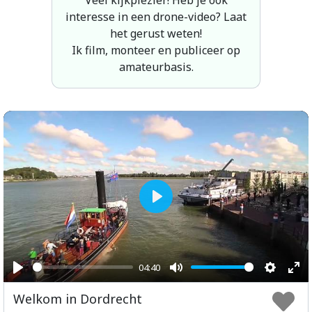
interesse in een drone-video? Laat
het gerust weten!
Ik film, monteer en publiceer op
amateurbasis.
Play
04:40
Play
Mute
Setting
Ent
Welkom in Dordrecht
ful