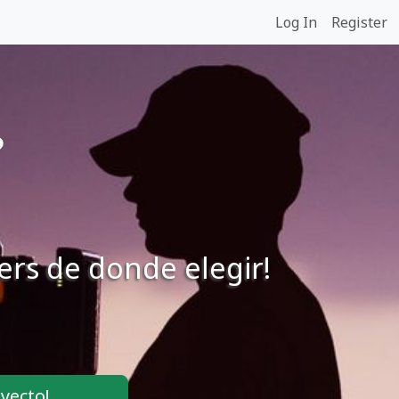
Log In
Register
?
ers de donde elegir!
yecto!