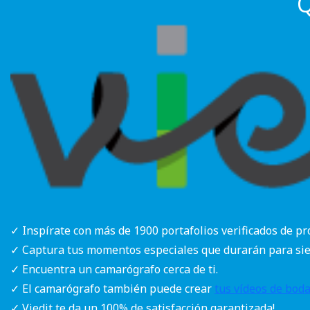
Q
✓ Inspírate con más de 1900 portafolios verificados de pr
✓ Captura tus momentos especiales que durarán para si
✓ Encuentra un camarógrafo cerca de ti.
✓ El camarógrafo también puede crear
tus vídeos de bod
✓ Viedit te da un 100% de satisfacción garantizada!