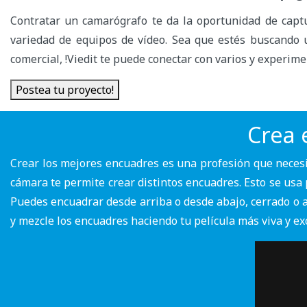
Contratar un camarógrafo te da la oportunidad de capt
variedad de equipos de vídeo. Sea que estés buscando 
comercial, !Viedit te puede conectar con varios y experim
Postea tu proyecto!
Crea 
Crear los mejores encuadres es una profesión que neces
cámara te permite crear distintos encuadres. Esto se usa 
Puedes encuadrar desde arriba o desde abajo, cerrado o 
y mezcle los encuadres haciendo tu película más viva y exc