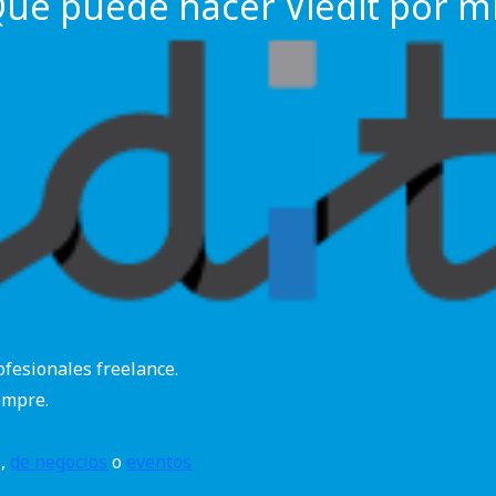
ué puede hacer Viedit por m
ofesionales freelance.
empre.
a
,
de negocios
o
eventos