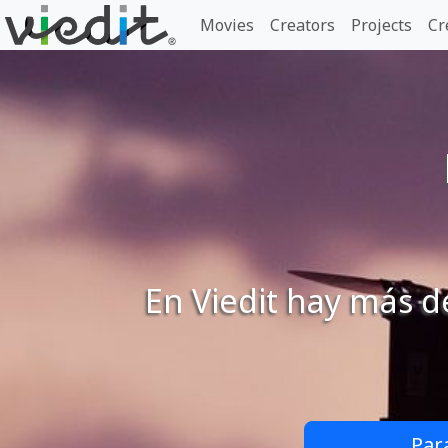
Movies
Creators
Projects
Cr
En Viedit hay más d
Par