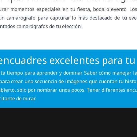
urar momentos especiales en tu fiesta, boda o evento. 
un camarógrafo para capturar lo más destacado de tu ev
entados camarógrafos de tu elección!
encuadres excelentes para tu
ita tiempo para aprender y dominar. Saber cómo manejar l
para crear una secuencia de imágenes que cuentan tu histor
abierto, sólo por nombrar unos pocos. Tener diferentes enc
itante de mirar.