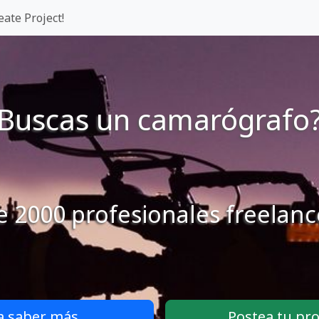
eate Project!
Buscas un camarógrafo
e 2000 profesionales freelanc
a saber más
Postea tu pro