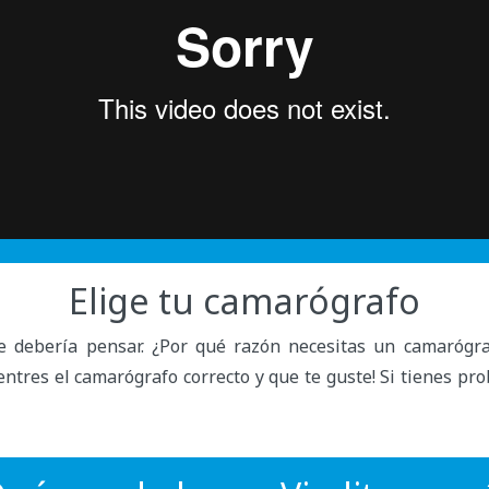
Elige tu camarógrafo
e debería pensar. ¿Por qué razón necesitas un camarógra
ntres el camarógrafo correcto y que te guste! Si tienes pr